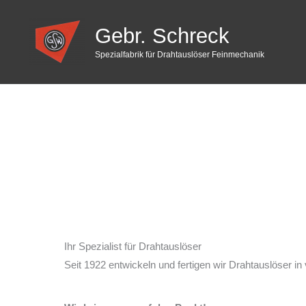
Zum
Inhalt
Gebr. Schreck
springen
Spezialfabrik für Drahtauslöser Feinmechanik
Ihr Spezialist für Drahtauslöser
Seit 1922 entwickeln und fertigen wir Drahtauslöser in